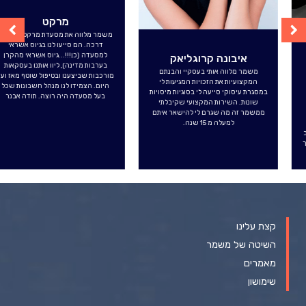
איבונה קרוגליאק
מרקט
משמר מלווה אותי בעסקיי והבנתם
משמר מלווה את מסעדת מרקט מתחילת
המקצועיות את הזכויות המגיעות לי
דרכה. הם סייעו לנו בגיוס אשראי
במסגרת עיסוקי סייעה לי בסוגיות מיסויות
למסעדה (כן!!!...גיוס אשראי מהקרן
שונות. השירות המקצועי שקיבלתי
בערבות מדינה), ליוו אותנו בעסקאות
ממשמר זה מה שגרם לי להישאר איתם
מורכבות שביצענו ובטיפול שוטף מאז ועד
למעלה מ 15 שנה.
היום. הצמידו לנו מנהל חשבונות שכל
בעל מסעדה היה רוצה. תודה אבנר
קצת עלינו
השיטה של משמר
מאמרים
שימושון